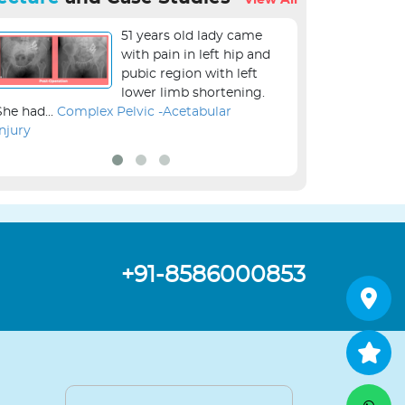
View All
51 years old lady came
with pain in left hip and
pubic region with left
lower limb shortening.
She had...
Complex Pelvic -Acetabular
the...
Revision Kne
Injury
+91-8586000853