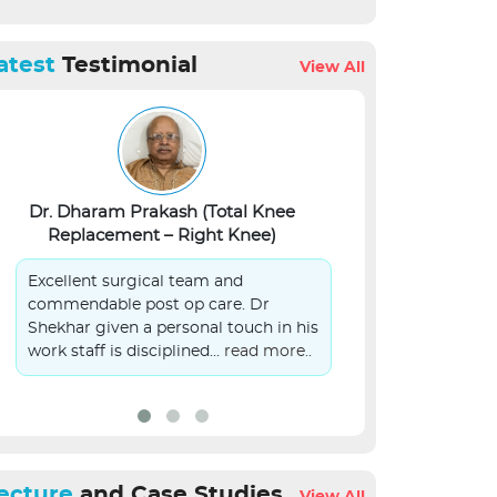
atest
Testimonial
View All
Dr. Dharam Prakash (Total Knee
Lalit Kumar Si
Replacement – Right Knee)
S
Excellent surgical team and
On Behalf of 
commendable post op care. Dr
patient in you
Shekhar given a personal touch in his
submit sincer
work staff is disciplined...
read more..
management.
ecture
and Case Studies