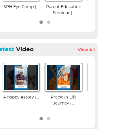
 |...
Parent Education
Colposcopy
Musculoskel
Seminar |...
Workshop | SPH...
Imaging C
atest
Video
View All
A happy #story |...
Precious Life
Influenza Vaccine
Journey |...
Benefits