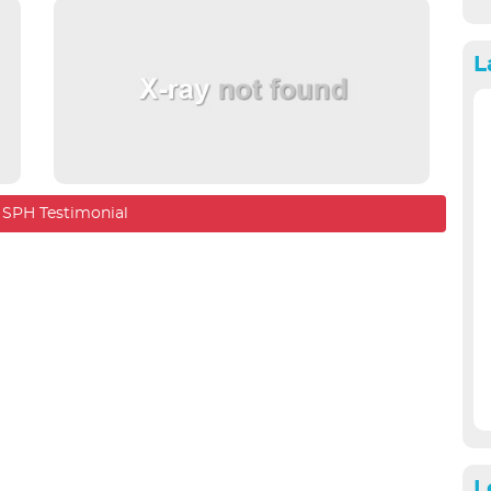
L
l SPH Testimonial
L